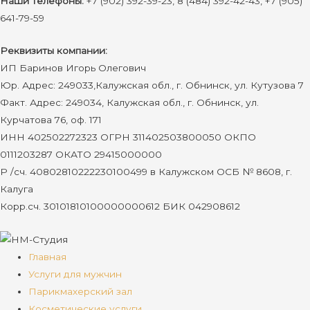
Наши телефоны:
+7 (902) 392-39-23, 8 (484) 392-42-43, +7 (905)
641-79-59
Реквизиты компании:
ИП Баринов Игорь Олегович
Юр. Адрес: 249033,Калужская обл., г. Обнинск, ул. Кутузова 7
Факт. Адрес: 249034, Калужская обл., г. Обнинск, ул.
Курчатова 76, оф. 171
ИНН 402502272323 ОГРН 311402503800050 ОКПО
0111203287 ОКАТО 29415000000
Р /сч. 40802810222230100499 в Калужском ОСБ № 8608, г.
Калуга
Корр.сч. 30101810100000000612 БИК 042908612
Главная
Услуги для мужчин
Парикмахерский зал
Косметические услуги