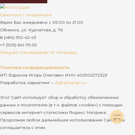
Связаться с владельцем
Ждем Вас ежедневно с 09:00 по 21:00
Обнинск, ул. Курчатова, д. 76
8 (484) 392-42-43
+7 (905) 641-79-59
Telegram
Odnoklassniki
Vk
Whatsapp
Политика конфиденциальности
.
ИП Баринов Игорь Олегович ИНН 402502272323
Разработка, маркетинг –
digitalmango.ru
Этот Сайт использует сбор и обработку обезличенных
данных о посетителях (в т.ч. файлов «cookie») с помощью
сервисов интернет-статистики Яндекс Метрика.
Онлайн
Продолжая любое дальнейшее использование Сайта, Вы
Запись
соглашаетесь с этим.